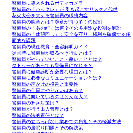
警備員に導入されるボディカメラ
警備員の「バックレ」が 引き起こすリスクと代償
花火大会を支える警備員の職務内容
警備員の腕章とは？腕章が持つ多くの役割
警備員の「あの紐」は何？その多用途な役割を解説
警備員の「休憩回し」：安全を守り、権利を確保する多
面的な課題
警備員の現任教育：全容解明ガイド
災害時に警備員が取るべき行動とは？
警備員がやっていいこと・悪いこととは？
タトゥーがあっても警備員になれる？
警備員に健康診断が必要な理由とは？
警備員に必要なコミュニケーションとは？
警備員の声かけの役割と重要性
警備員の仕事にやりがいはある？
警備員に向いているのはどんな人？
警備員の寒さ対策は？
警備員が行う出入管理とは？
警備員の法的責任とは？
警備員の立ちっぱなし業務での負担とその軽減方法
警備員の居眠り問題とその解決策