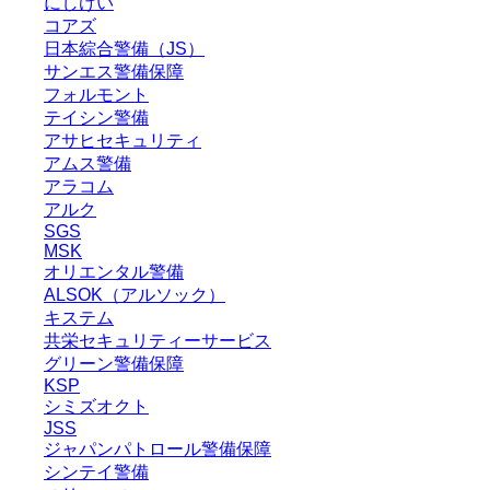
にしけい
コアズ
日本綜合警備（JS）
サンエス警備保障
フォルモント
テイシン警備
アサヒセキュリティ
アムス警備
アラコム
アルク
SGS
MSK
オリエンタル警備
ALSOK（アルソック）
キステム
共栄セキュリティーサービス
グリーン警備保障
KSP
シミズオクト
JSS
ジャパンパトロール警備保障
シンテイ警備