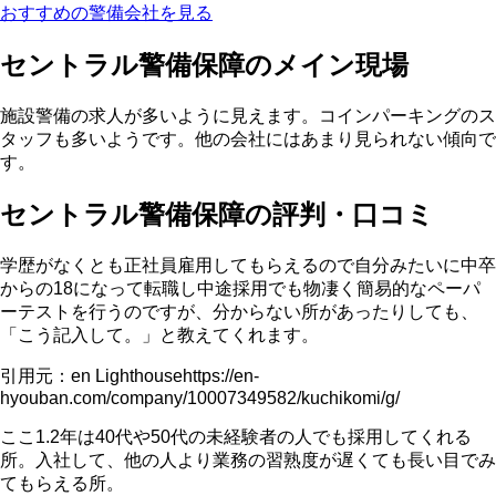
おすすめの警備会社を⾒る
セントラル警備保障のメイン現場
施設警備の求人が多いように見えます。コインパーキングのス
タッフも多いようです。他の会社にはあまり見られない傾向で
す。
セントラル警備保障の評判・口コミ
学歴がなくとも正社員雇用してもらえるので自分みたいに中卒
からの18になって転職し中途採用でも物凄く簡易的なペーパ
ーテストを行うのですが、分からない所があったりしても、
「こう記入して。」と教えてくれます。
引用元：en Lighthousehttps://en-
hyouban.com/company/10007349582/kuchikomi/g/
ここ1.2年は40代や50代の未経験者の人でも採用してくれる
所。入社して、他の人より業務の習熟度が遅くても長い目でみ
てもらえる所。