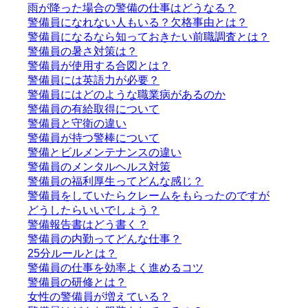
雨が降った場合の警備の仕事はどうなる？
警備員になれない人もいる？欠格事由とは？
警備員になるなら知っておきたい前職調査とは？
警備員の暑さ対策は？
警備員が使用する合図とは？
警備員には英語力が必要？
警備員にはどのような職業病があるのか
警備員の有給取得について
警備員と守衛の違い
警備員が持つ警棒について
警備とビルメンテナンスの違い
警備員のメンタルヘルス対策
警備員の福利厚生ってどんな感じ？
警備員をしていたらクレームをもらったのですが
どうしたらいいでしょう？
警備報告書はどう書く？
警備員の内勤ってどんな仕事？
25分ルールとは？
警備員の仕事を効率よく進めるコツ
警備員の研修とは？
女性の警備員が増えている？