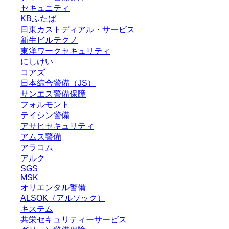
セキュニティ
KBふたば
日東カストディアル・サービス
新生ビルテクノ
東洋ワークセキュリティ
にしけい
コアズ
日本綜合警備（JS）
サンエス警備保障
フォルモント
テイシン警備
アサヒセキュリティ
アムス警備
アラコム
アルク
SGS
MSK
オリエンタル警備
ALSOK（アルソック）
キステム
共栄セキュリティーサービス