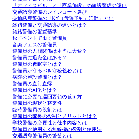
「オフィスビル」と「商業施設」の施設警備の違い
交通誘導警備のレインコート選び
交通誘導警備の「KY（危険予知）活動」とは
雑踏警備と交通誘導の違いとは？
雑踏警備の配置基準
秋イベントで働く警備員
音楽フェスの警備員
警備員の人間関係は本当に大変？
警備員に退職金はある？
警備員の仮眠室とは？
警備員が守るべき守秘義務とは
病院の施設警備とは？
警備員の直行直帰
警備員のAI化とは？
警備に必要な巡回要領の覚え方
警備員の現状と将来性
臨時警備員の役割とは
警備員の隊長の役割とメリットとは？
学校警備の必要性と仕事内容とは
警備員が使用する無線機の役割と使用法
交通誘導警備員の警笛とは