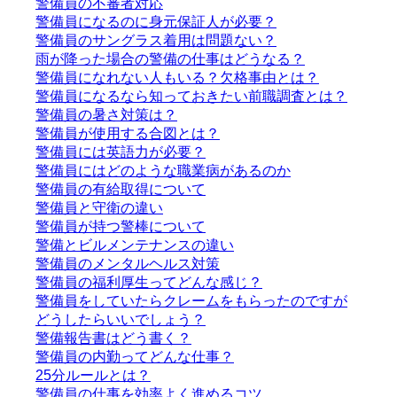
警備員の不審者対応
警備員になるのに身元保証人が必要？
警備員のサングラス着用は問題ない？
雨が降った場合の警備の仕事はどうなる？
警備員になれない人もいる？欠格事由とは？
警備員になるなら知っておきたい前職調査とは？
警備員の暑さ対策は？
警備員が使用する合図とは？
警備員には英語力が必要？
警備員にはどのような職業病があるのか
警備員の有給取得について
警備員と守衛の違い
警備員が持つ警棒について
警備とビルメンテナンスの違い
警備員のメンタルヘルス対策
警備員の福利厚生ってどんな感じ？
警備員をしていたらクレームをもらったのですが
どうしたらいいでしょう？
警備報告書はどう書く？
警備員の内勤ってどんな仕事？
25分ルールとは？
警備員の仕事を効率よく進めるコツ