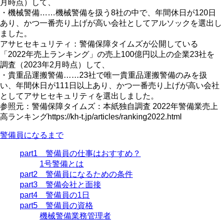
月時点）して、
・機械警備……機械警備を扱う8社の中で、年間休日が120日
あり、かつ一番売り上げが高い会社としてアルソックを選出し
ました。
アサヒセキュリティ：警備保障タイムズが公開している
「2022年売上ランキング」の売上100億円以上の企業23社を
調査（2023年2月時点）して、
・貴重品運搬警備……23社で唯一貴重品運搬警備のみを扱
い、年間休日が111日以上あり、かつ一番売り上げが高い会社
としてアサヒセキュリティを選出しました。
参照元：警備保障タイムズ：本紙独自調査 2022年警備業売上
高ランキングhttps://kh-t.jp/articles/ranking2022.html
警備員になるまで
part1 警備員の仕事はおすすめ？
1号警備とは
part2 警備員になるための条件
part3 警備会社と面接
part4 警備員の1日
part5 警備員の資格
機械警備業務管理者