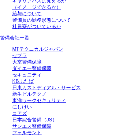
キャリアパスは見えるか
（イメージできるか）
給与について
警備員の勤務形態について
社員寮がついているか
警備会社一覧
MTテクニカルジャパン
セプラ
大京警備保障
ダイエー警備保障
セキュニティ
KBふたば
日東カストディアル・サービス
新生ビルテクノ
東洋ワークセキュリティ
にしけい
コアズ
日本綜合警備（JS）
サンエス警備保障
フォルモント