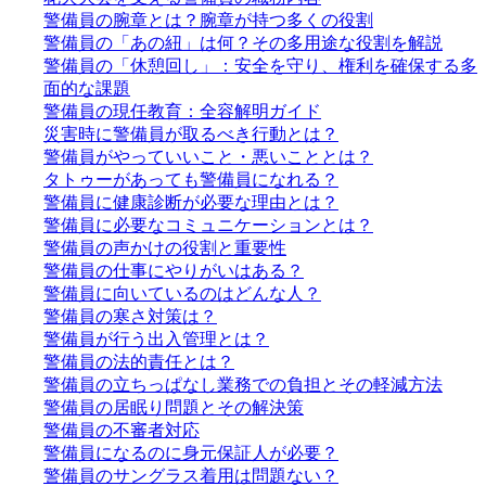
警備員の腕章とは？腕章が持つ多くの役割
警備員の「あの紐」は何？その多用途な役割を解説
警備員の「休憩回し」：安全を守り、権利を確保する多
面的な課題
警備員の現任教育：全容解明ガイド
災害時に警備員が取るべき行動とは？
警備員がやっていいこと・悪いこととは？
タトゥーがあっても警備員になれる？
警備員に健康診断が必要な理由とは？
警備員に必要なコミュニケーションとは？
警備員の声かけの役割と重要性
警備員の仕事にやりがいはある？
警備員に向いているのはどんな人？
警備員の寒さ対策は？
警備員が行う出入管理とは？
警備員の法的責任とは？
警備員の立ちっぱなし業務での負担とその軽減方法
警備員の居眠り問題とその解決策
警備員の不審者対応
警備員になるのに身元保証人が必要？
警備員のサングラス着用は問題ない？