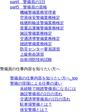
part4 警備員の1日
part5 警備員の資格
機械警備業務管理者
空港保安警備業務検定
核燃料輸送警備業務検定
貴重品運搬警備業務検定
施設警備業務検定
交通誘導警備業務検定
雑踏警備業務検定
防災センター要員講習
上級救命講習
自衛消防技術試験
警備員の仕事内容を知りたい方へ
警備員の仕事内容を知りたい方へ_top
警備の現場による仕事の違い
未経験で雑踏警備員になるには
施設警備員の1日の流れ
交通誘導警備員の1日の流れ
駐車場警備とは？
保安警備とは？