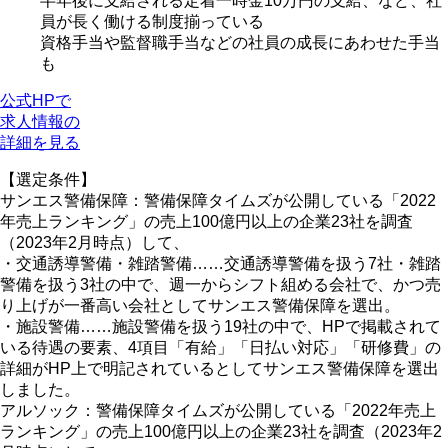
半年後に支給される定着一時金10万円の支給、など、社
員が長く働ける制度揃っている
資格手当や監督職手当などの社員の成長にあわせた手当
も
公式HPで
求人情報の
詳細を見る
【選定条件】
サンエス警備保障：警備保障タイムズが公開している「2022
年売上ランキング」の売上100億円以上の企業23社を調査
（2023年2月時点）して、
・交通誘導警備・雑踏警備……交通誘導警備を扱う7社・雑踏
警備を扱う3社の中で、週一からシフト組める会社で、かつ売
り上げが一番高い会社としてサンエス警備保障を選出。
・施設警備……施設警備を扱う19社の中で、HPで掲載されて
いる待遇の要素、4項目「有給」「日払い対応」「研修費」の
詳細がHP上で明記されているとしてサンエス警備保障を選出
しました。
アルソック：警備保障タイムズが公開している「2022年売上
ランキング」の売上100億円以上の企業23社を調査（2023年2