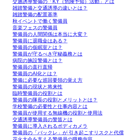
交通誘導警備の「KY（危険予知）活動」とは
雑踏警備と交通誘導の違いとは？
雑踏警備の配置基準
秋イベントで働く警備員
音楽フェスの警備員
警備員の人間関係は本当に大変？
警備員に退職金はある？
警備員の仮眠室とは？
警備員が守るべき守秘義務とは
病院の施設警備とは？
警備員の直行直帰
警備員のAI化とは？
警備に必要な巡回要領の覚え方
警備員の現状と将来性
臨時警備員の役割とは
警備員の隊長の役割とメリットとは？
学校警備の必要性と仕事内容とは
警備員が使用する無線機の役割と使用法
交通誘導警備員の警笛とは
警備員に導入されるボディカメラ
警備員の「バックレ」が 引き起こすリスクと代償
花火大会を支える警備員の職務内容