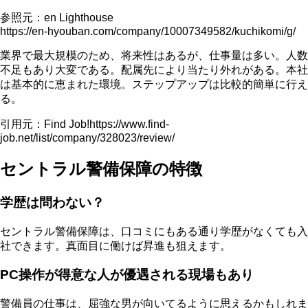
参照元：en Lighthouse
https://en-hyouban.com/company/10007349582/kuchikomi/g/
業界で最大規模のため、将来性はあるが、仕事量は多い。人数
不足もあり大変である。配属先により当たり外れがある。本社
は基本的に恵まれた環境。ステップアップは比較的簡単に行え
る。
引用元：Find Job!https://www.find-
job.net/list/company/328023/review/
セントラル警備保障の特徴
学歴は問わない？
セントラル警備保障は、口コミにもある通り学歴がなくても入
社できます。真面目に働けば昇進も狙えます。
PC操作が得意な人が優遇される現場もあり
警備員の仕事は、屈強な男が向いてるように思えるかもしれま