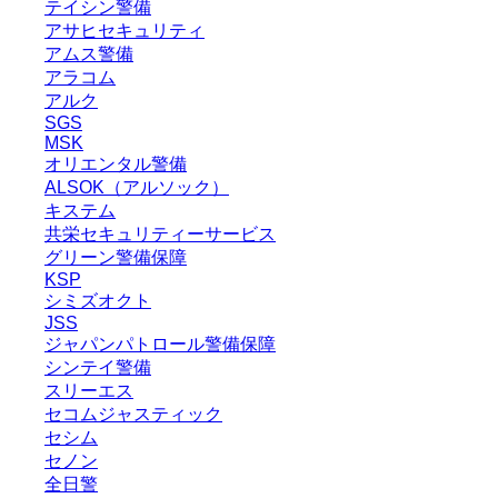
テイシン警備
アサヒセキュリティ
アムス警備
アラコム
アルク
SGS
MSK
オリエンタル警備
ALSOK（アルソック）
キステム
共栄セキュリティーサービス
グリーン警備保障
KSP
シミズオクト
JSS
ジャパンパトロール警備保障
シンテイ警備
スリーエス
セコムジャスティック
セシム
セノン
全日警