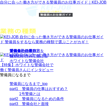
自分に合った働き方ができる警備員のお仕事ガイド｜KEI-JOB
警備員の仕事内容を
警備会社の選び方
警備会社の一覧
【特集】
運営会社情報
知りたい方へ
自分のペースで働ける
ホワイトな警備会社
【特集】
ホワイトな警備会社
で
働く警備員さんにインタビュー
警備員になるまで
警備員になるまで_top
part1 警備員の仕事はおすすめ？
1号警備とは
part2 警備員になるための条件
part3 警備会社と面接