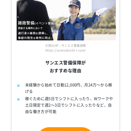
引用元HP：サンエス警備保障
https://sanesukeibi-r.com/
サンエス警備保障が
おすすめな理由
未経験から始めて日勤12,000円、月24万～から稼
げる
稼ぐために週5日でシフトに入ったり、Wワークや
土日限定で週2～3日でシフトに入ったりなど、自
由な働き方が可能