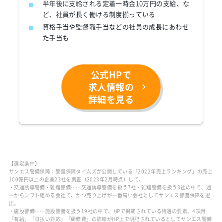
半年後に支給される定着一時金10万円の支給、な
ど、社員が長く働ける制度揃っている
資格手当や監督職手当などの社員の成長にあわせ
た手当も
公式HPで
求人情報の
詳細を見る
【選定条件】
サンエス警備保障：警備保障タイムズが公開している「2022年売上ランキング」の売上
100億円以上の企業23社を調査（2023年2月時点）して、
・交通誘導警備・雑踏警備……交通誘導警備を扱う7社・雑踏警備を扱う3社の中で、週
一からシフト組める会社で、かつ売り上げが一番高い会社としてサンエス警備保障を選
出。
・施設警備……施設警備を扱う19社の中で、HPで掲載されている待遇の要素、4項目
「有給」「日払い対応」「研修費」の詳細がHP上で明記されているとしてサンエス警備