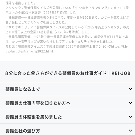
保障を選出しました。
アルソック：警備保障タイムズが公開している「2022年売上ランキング」の売上100億
円以上の企業23社を調査（2023年2月時点）して、
・機械警備……機械警備を扱う8社の中で、年間休日が120日あり、かつ一番売り上げが
高い会社としてアルソックを選出しました。
アサヒセキュリティ：警備保障タイムズが公開している「2022年売上ランキング」の売
上100億円以上の企業23社を調査（2023年2月時点）して、
・貴重品運搬警備……23社で唯一貴重品運搬警備のみを扱い、年間休日が111日以上あ
り、かつ一番売り上げが高い会社としてアサヒセキュリティを選出しました。
参照元：警備保障タイムズ：本紙独自調査 2022年警備業売上高ランキングhttps://kh-
t.jp/articles/ranking2022.html
自分に合った働き方ができる警備員のお仕事ガイド｜KEI-JOB
警備員になるまで
警備員の仕事内容を知りたい方へ
警備員の体験談を集めました
警備会社の選び方