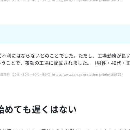
ど不利にはならないとのことでした。ただし、工場勤務が長
うことで、夜勤の工場に配属されました。（男性・40代・
0代・40代・50代）https://www.tensyoku-station.jp/info/160679/
始めても遅くはない