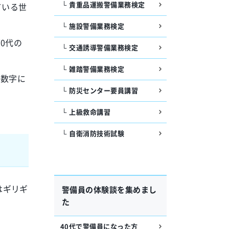
貴重品運搬警備業務検定
ている世
施設警備業務検定
0代の
交通誘導警備業務検定
雑踏警備業務検定
う数字に
防災センター要員講習
上級救命講習
自衛消防技術試験
はギリギ
警備員の体験談を集めまし
た
40代で警備員になった方