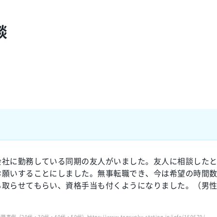
談
会社に勤務している同期の友人がいました。友人に相談した
お願いすることにしました。無事転職でき、今は希望の時間
取らせてもらい、資格手当も付くようになりました。（男性
0代・40代・50代）https://www.tensyoku-station.jp/info/160679/