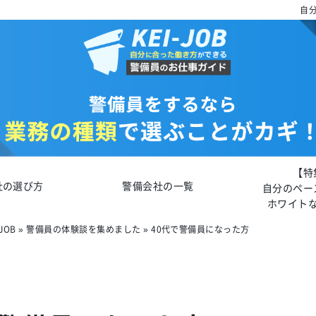
自分
【特
社の選び方
警備会社の一覧
自分のペー
ホワイト
JOB
»
警備員の体験談を集めました
»
40代で警備員になった方