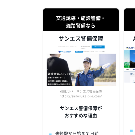
交通誘導・施設警備・
雑踏警備なら
サンエス警備保障
引用元HP：サンエス警備保障
https://sanesukeibi-r.com/
サンエス警備保障が
おすすめな理由
未経験から始めて日勤