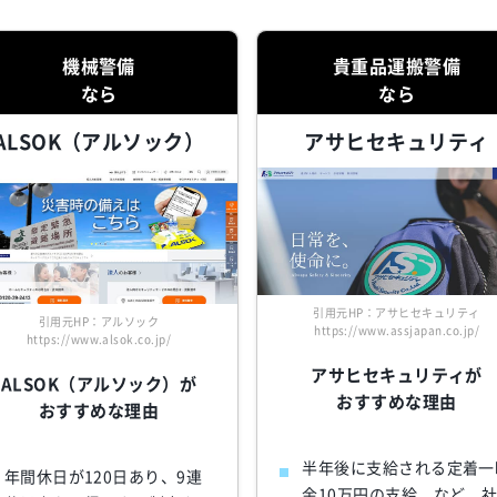
機械警備
貴重品運搬警備
なら
なら
ALSOK（アルソック）
アサヒセキュリティ
引用元HP：アサヒセキュリティ
引用元HP：アルソック
https://www.assjapan.co.jp/
https://www.alsok.co.jp/
アサヒセキュリティが
ALSOK（アルソック）が
おすすめな理由
おすすめな理由
半年後に支給される定着一
年間休日が120日あり、9連
金10万円の支給、など、