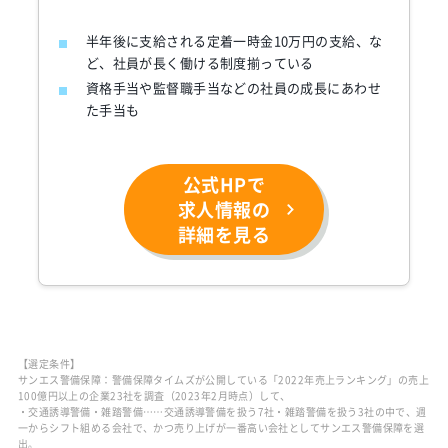
半年後に支給される定着一時金10万円の支給、な
ど、社員が長く働ける制度揃っている
資格手当や監督職手当などの社員の成長にあわせ
た手当も
公式HPで
求人情報の
詳細を見る
【選定条件】
サンエス警備保障：警備保障タイムズが公開している「2022年売上ランキング」の売上
100億円以上の企業23社を調査（2023年2月時点）して、
・交通誘導警備・雑踏警備……交通誘導警備を扱う7社・雑踏警備を扱う3社の中で、週
一からシフト組める会社で、かつ売り上げが一番高い会社としてサンエス警備保障を選
出。