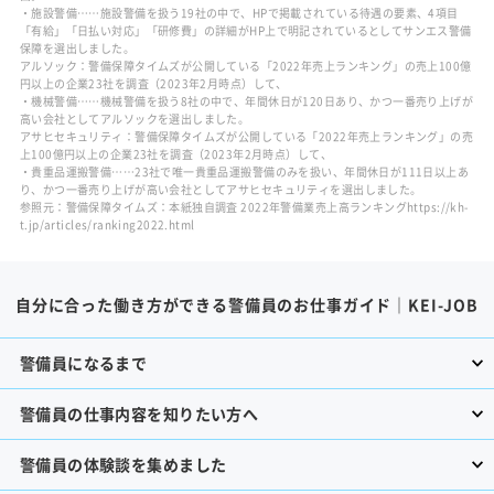
・施設警備……施設警備を扱う19社の中で、HPで掲載されている待遇の要素、4項目
「有給」「日払い対応」「研修費」の詳細がHP上で明記されているとしてサンエス警備
保障を選出しました。
アルソック：警備保障タイムズが公開している「2022年売上ランキング」の売上100億
円以上の企業23社を調査（2023年2月時点）して、
・機械警備……機械警備を扱う8社の中で、年間休日が120日あり、かつ一番売り上げが
高い会社としてアルソックを選出しました。
アサヒセキュリティ：警備保障タイムズが公開している「2022年売上ランキング」の売
上100億円以上の企業23社を調査（2023年2月時点）して、
・貴重品運搬警備……23社で唯一貴重品運搬警備のみを扱い、年間休日が111日以上あ
り、かつ一番売り上げが高い会社としてアサヒセキュリティを選出しました。
参照元：警備保障タイムズ：本紙独自調査 2022年警備業売上高ランキングhttps://kh-
t.jp/articles/ranking2022.html
自分に合った働き方ができる警備員のお仕事ガイド｜KEI-JOB
警備員になるまで
警備員の仕事内容を知りたい方へ
警備員の体験談を集めました