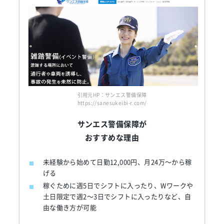
引用元HP：サンエス警備保障
https://sanesukeibi-r.com/
サンエス警備保障が
おすすめな理由
未経験から始めて日勤12,000円、月24万～から稼
げる
稼ぐために週5日でシフトに入ったり、Wワークや
土日限定で週2～3日でシフトに入ったりなど、自
由な働き方が可能