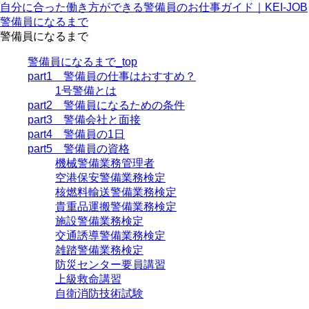
自分に合った働き方ができる警備員のお仕事ガイド｜KEI-JOB
警備員になるまで
警備員になるまで
警備員になるまで_top
part1 警備員の仕事はおすすめ？
1号警備とは
part2 警備員になるための条件
part3 警備会社と面接
part4 警備員の1日
part5 警備員の資格
機械警備業務管理者
空港保安警備業務検定
核燃料輸送警備業務検定
貴重品運搬警備業務検定
施設警備業務検定
交通誘導警備業務検定
雑踏警備業務検定
防災センター要員講習
上級救命講習
自衛消防技術試験