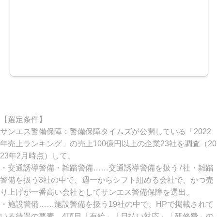
公式HPで
求人情報の
詳細を見る
【選定条件】
サンエス警備保障：警備保障タイムズが公開している「2022
年売上ランキング」の売上100億円以上の企業23社を調査（20
23年2月時点）して、
・交通誘導警備・雑踏警備……交通誘導警備を扱う7社・雑踏
警備を扱う3社の中で、週一からシフト組める会社で、かつ売
り上げが一番高い会社としてサンエス警備保障を選出。
・施設警備……施設警備を扱う19社の中で、HPで掲載されて
いる待遇の要素、4項目「有給」「日払い対応」「研修費」の