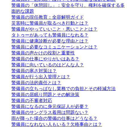
警備員の「休憩回し」：安全を守り、権利を確保する多
面的な課題
警備員の現任教育：全容解明ガイド
災害時に警備員が取るべき行動とは？
警備員がやっていいこと・悪いこととは？
タトゥーがあっても警備員になれる？
警備員に健康診断が必要な理由とは？
警備員に必要なコミュニケーションとは？
警備員の声かけの役割と重要性
警備員の仕事にやりがいはある？
警備員に向いているのはどんな人？
警備員の寒さ対策は？
警備員が行う出入管理とは？
警備員の法的責任とは？
警備員の立ちっぱなし業務での負担とその軽減方法
警備員の居眠り問題とその解決策
警備員の不審者対応
警備員になるのに身元保証人が必要？
警備員のサングラス着用は問題ない？
雨が降った場合の警備の仕事はどうなる？
警備員になれない人もいる？欠格事由とは？