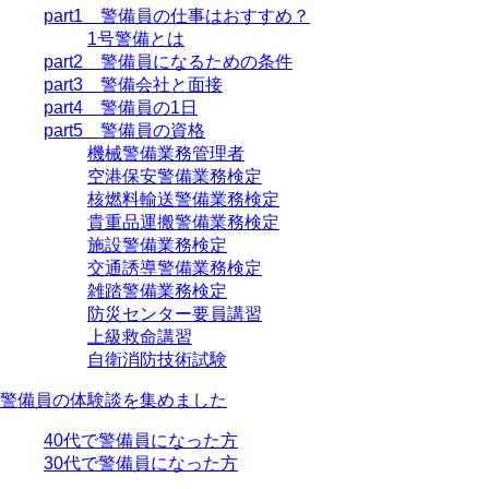
part1 警備員の仕事はおすすめ？
1号警備とは
part2 警備員になるための条件
part3 警備会社と面接
part4 警備員の1日
part5 警備員の資格
機械警備業務管理者
空港保安警備業務検定
核燃料輸送警備業務検定
貴重品運搬警備業務検定
施設警備業務検定
交通誘導警備業務検定
雑踏警備業務検定
防災センター要員講習
上級救命講習
自衛消防技術試験
警備員の体験談を集めました
40代で警備員になった方
30代で警備員になった方