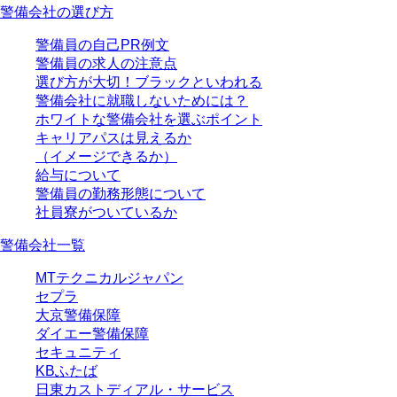
警備会社の選び方
警備員の自己PR例文
警備員の求人の注意点
選び方が大切！ブラックといわれる
警備会社に就職しないためには？
ホワイトな警備会社を選ぶポイント
キャリアパスは見えるか
（イメージできるか）
給与について
警備員の勤務形態について
社員寮がついているか
警備会社一覧
MTテクニカルジャパン
セプラ
大京警備保障
ダイエー警備保障
セキュニティ
KBふたば
日東カストディアル・サービス