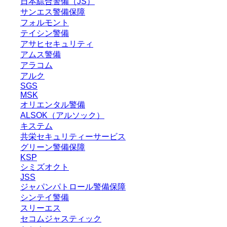
日本綜合警備（JS）
サンエス警備保障
フォルモント
テイシン警備
アサヒセキュリティ
アムス警備
アラコム
アルク
SGS
MSK
オリエンタル警備
ALSOK（アルソック）
キステム
共栄セキュリティーサービス
グリーン警備保障
KSP
シミズオクト
JSS
ジャパンパトロール警備保障
シンテイ警備
スリーエス
セコムジャスティック