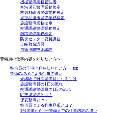
機械警備業務管理者
空港保安警備業務検定
核燃料輸送警備業務検定
貴重品運搬警備業務検定
施設警備業務検定
交通誘導警備業務検定
雑踏警備業務検定
防災センター要員講習
上級救命講習
自衛消防技術試験
警備員の仕事内容を知りたい方へ
警備員の仕事内容を知りたい方へ_top
警備の現場による仕事の違い
未経験で雑踏警備員になるには
施設警備員の1日の流れ
交通誘導警備員の1日の流れ
駐車場警備とは？
保安警備とは？
警備員による列車見張とは？
1号警備から4号警備までの仕事内容の違い