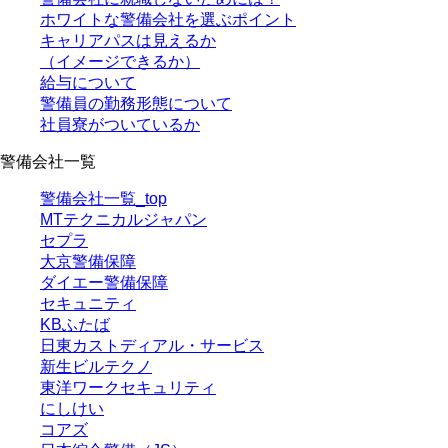
ホワイトな警備会社を選ぶポイント
キャリアパスは見えるか
（イメージできるか）
給与について
警備員の勤務形態について
社員寮がついているか
警備会社一覧
警備会社一覧_top
MTテクニカルジャパン
セプラ
大京警備保障
ダイエー警備保障
セキュニティ
KBふたば
日東カストディアル・サービス
新生ビルテクノ
東洋ワークセキュリティ
にしけい
コアズ