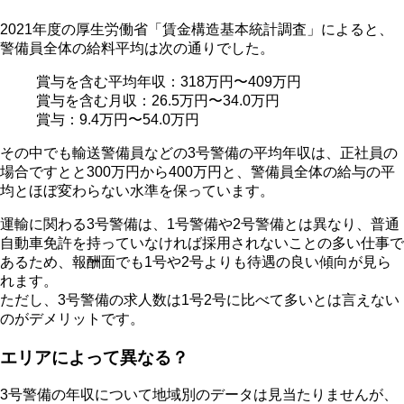
2021年度の厚生労働省「賃金構造基本統計調査」によると、
警備員全体の給料平均は次の通りでした。
賞与を含む平均年収：318万円〜409万円
賞与を含む月収：26.5万円〜34.0万円
賞与：9.4万円〜54.0万円
その中でも輸送警備員などの3号警備の平均年収は、正社員の
場合ですとと300万円から400万円と、警備員全体の給与の平
均とほぼ変わらない水準を保っています。
運輸に関わる3号警備は、1号警備や2号警備とは異なり、普通
自動車免許を持っていなければ採用されないことの多い仕事で
あるため、報酬面でも1号や2号よりも待遇の良い傾向が見ら
れます。
ただし、3号警備の求人数は1号2号に比べて多いとは言えない
のがデメリットです。
エリアによって異なる？
3号警備の年収について地域別のデータは見当たりませんが、