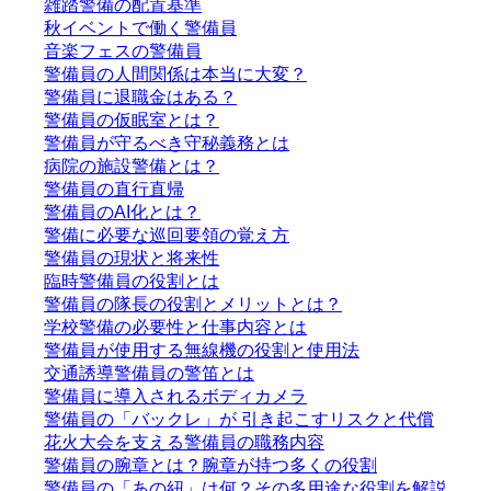
雑踏警備の配置基準
秋イベントで働く警備員
音楽フェスの警備員
警備員の人間関係は本当に大変？
警備員に退職金はある？
警備員の仮眠室とは？
警備員が守るべき守秘義務とは
病院の施設警備とは？
警備員の直行直帰
警備員のAI化とは？
警備に必要な巡回要領の覚え方
警備員の現状と将来性
臨時警備員の役割とは
警備員の隊長の役割とメリットとは？
学校警備の必要性と仕事内容とは
警備員が使用する無線機の役割と使用法
交通誘導警備員の警笛とは
警備員に導入されるボディカメラ
警備員の「バックレ」が 引き起こすリスクと代償
花火大会を支える警備員の職務内容
警備員の腕章とは？腕章が持つ多くの役割
警備員の「あの紐」は何？その多用途な役割を解説