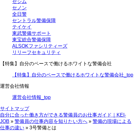
セシム
セノン
全日警
セントラル警備保障
テイケイ
東武警備サポート
東宝総合警備保障
ALSOKファシリティーズ
リリーフセキュリティ
【特集】自分のペースで働けるホワイトな警備会社
【特集】自分のペースで働けるホワイトな警備会社_top
運営会社情報
運営会社情報_top
サイトマップ
自分に合った働き方ができる警備員のお仕事ガイド｜KEI-
JOB
»
警備員の仕事内容を知りたい方へ
»
警備の現場による
仕事の違い
»
3号警備とは