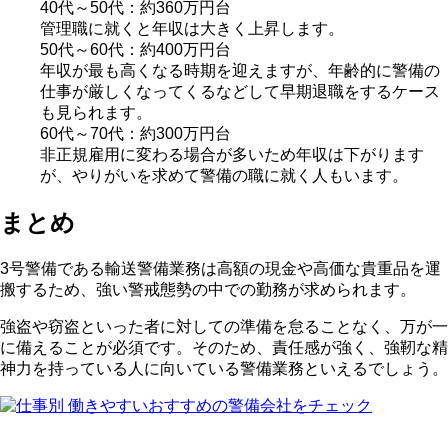
40代～50代：約360万円台
管理職に就くと年収は大きく上昇します。
50代～60代：約400万円台
年収が最も高くなる時期を迎えますが、年齢的に警備の
仕事が厳しくなってくるなどして早期退職をするケース
も見られます。
60代～70代：約300万円台
非正規雇用に変わる場合が多いため年収は下がります
が、やりがいを求めて警備の職に就く人もいます。
まとめ
3号警備である輸送警備業務は高額の現金や高価な貴重品を運
搬するため、強い警戒態勢の中での勤務が求められます。
強盗や窃盗といった者に対しての準備を怠ることなく、万が一
に備えることが必須です。そのため、責任感が強く、強靭な精
神力を持っている人に向いている警備業務といえるでしょう。