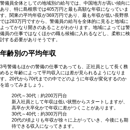
警備員全体としての地域別の給与では、中国地方が高い傾向に
あり、特に島根県では405万円と最も高額な年収になっていま
す。関東の平均年収が369万円であり、最も年収が低い長野県
では283万円ですから、警備員の給与を全体的に見ると地域に
よってかなり開きのあることがわかります。地域によっては警
備員の仕事ではなくほかの職も候補に入れるなどし、柔軟に検
討する必要がありそうです。
年齢別の平均年収
3号警備もほかの警備の仕事であっても、正社員として長く務
めると年齢によって平均収入には差が見られるようになりま
す。20代から70代までの中でどのように年収が変化するのか
を追ってみましょう。
20代～30代：約200万円台
新入社員として年収は低い状態からスタートしますが、
高卒か大卒化かで年収に差がつくことがあります。
30代～40代：約300万円台
20代の頃よりも年収が徐々に上がっていき、今後にも期
待できる収入になってきます。