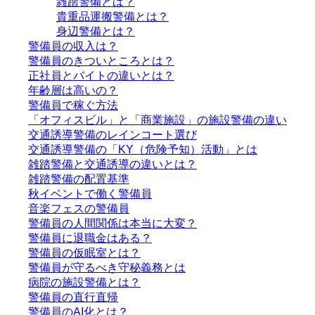
雑踏警備とは？
貴重品運搬警備とは？
身辺警備とは？
警備員の収入は？
警備員のきついところとは？
正社員とバイトの違いとは？
年齢層は高いの？
警備員で稼ぐ方法
「オフィスビル」と「商業施設」の施設警備の違い
交通誘導警備のレインコート選び
交通誘導警備の「KY（危険予知）活動」とは
雑踏警備と交通誘導の違いとは？
雑踏警備の配置基準
秋イベントで働く警備員
音楽フェスの警備員
警備員の人間関係は本当に大変？
警備員に退職金はある？
警備員の仮眠室とは？
警備員が守るべき守秘義務とは
病院の施設警備とは？
警備員の直行直帰
警備員のAI化とは？