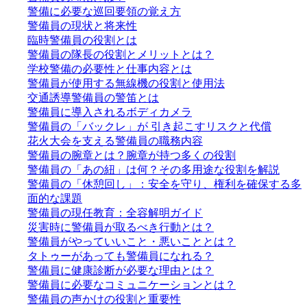
警備に必要な巡回要領の覚え方
警備員の現状と将来性
臨時警備員の役割とは
警備員の隊長の役割とメリットとは？
学校警備の必要性と仕事内容とは
警備員が使用する無線機の役割と使用法
交通誘導警備員の警笛とは
警備員に導入されるボディカメラ
警備員の「バックレ」が 引き起こすリスクと代償
花火大会を支える警備員の職務内容
警備員の腕章とは？腕章が持つ多くの役割
警備員の「あの紐」は何？その多用途な役割を解説
警備員の「休憩回し」：安全を守り、権利を確保する多
面的な課題
警備員の現任教育：全容解明ガイド
災害時に警備員が取るべき行動とは？
警備員がやっていいこと・悪いこととは？
タトゥーがあっても警備員になれる？
警備員に健康診断が必要な理由とは？
警備員に必要なコミュニケーションとは？
警備員の声かけの役割と重要性