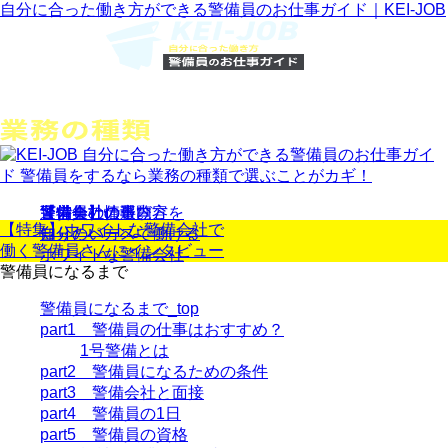
自分に合った働き方ができる警備員のお仕事ガイド｜KEI-JOB
警備員の仕事内容を
警備会社の選び方
警備会社の一覧
【特集】
運営会社情報
【特集】
ホワイトな警備会社
で
知りたい方へ
自分のペースで働ける
働く警備員さんにインタビュー
ホワイトな警備会社
警備員になるまで
警備員になるまで_top
part1 警備員の仕事はおすすめ？
1号警備とは
part2 警備員になるための条件
part3 警備会社と面接
part4 警備員の1日
part5 警備員の資格