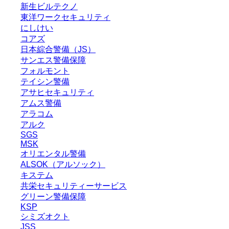
新生ビルテクノ
東洋ワークセキュリティ
にしけい
コアズ
日本綜合警備（JS）
サンエス警備保障
フォルモント
テイシン警備
アサヒセキュリティ
アムス警備
アラコム
アルク
SGS
MSK
オリエンタル警備
ALSOK（アルソック）
キステム
共栄セキュリティーサービス
グリーン警備保障
KSP
シミズオクト
JSS