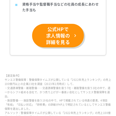
資格手当や監督職手当などの社員の成長にあわせ
た手当も
公式HPで
求人情報の
詳細を見る
【選定条件】
サンエス警備保障：警備保障タイムズが公開している「2022年売上ランキング」の売上
100億円以上の企業23社を調査（2023年2月時点）して、
・交通誘導警備・雑踏警備……交通誘導警備を扱う7社・雑踏警備を扱う3社の中で、週
一からシフト組める会社で、かつ売り上げが一番高い会社としてサンエス警備保障を選
出。
・施設警備……施設警備を扱う19社の中で、HPで掲載されている待遇の要素、4項目
「有給」「日払い対応」「研修費」の詳細がHP上で明記されているとしてサンエス警備
保障を選出しました。
アルソック：警備保障タイムズが公開している「2022年売上ランキング」の売上100億