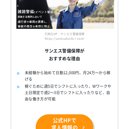
引用元HP：サンエス警備保障
https://sanesukeibi-r.com/
サンエス警備保障が
おすすめな理由
未経験から始めて日勤12,000円、月24万～から稼
げる
稼ぐために週5日でシフトに入ったり、Wワークや
土日限定で週2～3日でシフトに入ったりなど、自
由な働き方が可能
公式HPで
求人情報の