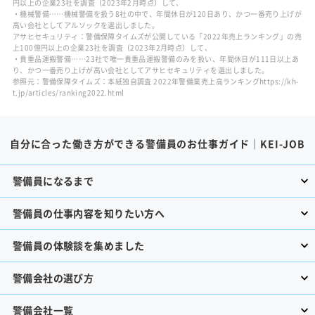
円以上の企業23社を調査（2023年2月時点）して、
・機械警備……機械警備を扱う8社の中で、年間休日が120日あり、かつ一番売り上げが
高い会社としてアルソックを選出しました。
アサヒセキュリティ：警備保障タイムズが公開している「2022年売上ランキング」の売
上100億円以上の企業23社を調査（2023年2月時点）して、
・貴重品運搬警備……23社で唯一貴重品運搬警備のみを扱い、年間休日が111日以上あ
り、かつ一番売り上げが高い会社としてアサヒセキュリティを選出しました。
参照元：警備保障タイムズ：本紙独自調査 2022年警備業売上高ランキングhttps://kh-
t.jp/articles/ranking2022.html
自分に合った働き方ができる警備員のお仕事ガイド｜KEI-JOB
警備員になるまで
警備員の仕事内容を知りたい方へ
警備員の体験談を集めました
警備会社の選び方
警備会社一覧