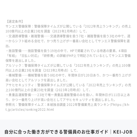
【選定条件】
サンエス警備保障：警備保障タイムズが公開している「2022年売上ランキング」の売上
100億円以上の企業23社を調査（2023年2月時点）して、
・交通誘導警備・雑踏警備……交通誘導警備を扱う7社・雑踏警備を扱う3社の中で、週
一からシフト組める会社で、かつ売り上げが一番高い会社としてサンエス警備保障を選
出。
・施設警備……施設警備を扱う19社の中で、HPで掲載されている待遇の要素、4項目
「有給」「日払い対応」「研修費」の詳細がHP上で明記されているとしてサンエス警備
保障を選出しました。
アルソック：警備保障タイムズが公開している「2022年売上ランキング」の売上100億
円以上の企業23社を調査（2023年2月時点）して、
・機械警備……機械警備を扱う8社の中で、年間休日が120日あり、かつ一番売り上げが
高い会社としてアルソックを選出しました。
アサヒセキュリティ：警備保障タイムズが公開している「2022年売上ランキング」の売
上100億円以上の企業23社を調査（2023年2月時点）して、
・貴重品運搬警備……23社で唯一貴重品運搬警備のみを扱い、年間休日が111日以上あ
り、かつ一番売り上げが高い会社としてアサヒセキュリティを選出しました。
参照元：警備保障タイムズ：本紙独自調査 2022年警備業売上高ランキングhttps://kh-
t.jp/articles/ranking2022.html
自分に合った働き方ができる警備員のお仕事ガイド｜KEI-JOB