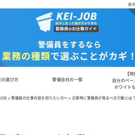
自分
【特
社の選び方
警備会社の一覧
自分のペー
ホワイト
JOB
»
警備員の仕事内容を知りたい方へ
»
災害時に警備員が取るべき行動とは