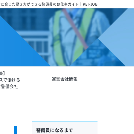
に合った働き方ができる警備員のお仕事ガイド｜KEI-JOB
集】
運営会社情報
スで働ける
な警備会社
？
警備員になるまで