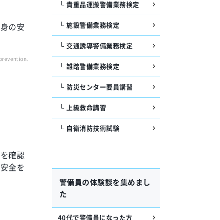
貴重品運搬警備業務検定
施設警備業務検定
自身の安
交通誘導警備業務検定
-prevention.pdf）
雑踏警備業務検定
防災センター要員講習
上級救命講習
自衛消防技術試験
報を確認
の安全を
警備員の体験談を集めまし
た
40代で警備員になった方