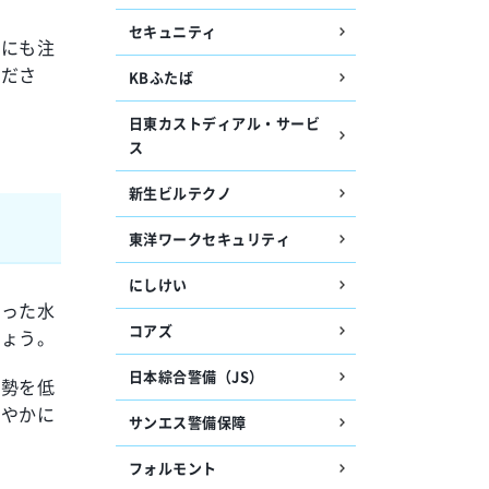
セキュニティ
症にも注
くださ
KBふたば
日東カストディアル・サービ
ス
新生ビルテクノ
東洋ワークセキュリティ
にしけい
濁った水
コアズ
しょう。
日本綜合警備（JS）
姿勢を低
速やかに
サンエス警備保障
フォルモント