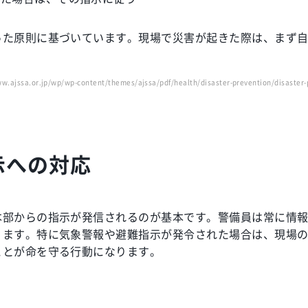
った原則に基づいています。現場で災害が起きた際は、まず
w.ajssa.or.jp/wp/wp-content/themes/ajssa/pdf/health/disaster-prevention/disaster
示への対応
本部からの指示が発信されるのが基本です。警備員は常に情
ります。特に気象警報や避難指示が発令された場合は、現場
ことが命を守る行動になります。