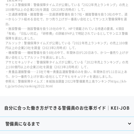
サンエス警備保障：警備保障タイムズが公開している「2022年売上ランキング」の売上
100億円以上の企業23社を調査（2023年2月時点）して、
・交通誘導警備・雑踏警備……交通誘導警備を扱う7社・雑踏警備を扱う3社の中で、週
一からシフト組める会社で、かつ売り上げが一番高い会社としてサンエス警備保障を選
出。
・施設警備……施設警備を扱う19社の中で、HPで掲載されている待遇の要素、4項目
「有給」「日払い対応」「研修費」の詳細がHP上で明記されているとしてサンエス警備
保障を選出しました。
アルソック：警備保障タイムズが公開している「2022年売上ランキング」の売上100億
円以上の企業23社を調査（2023年2月時点）して、
・機械警備……機械警備を扱う8社の中で、年間休日が120日あり、かつ一番売り上げが
高い会社としてアルソックを選出しました。
アサヒセキュリティ：警備保障タイムズが公開している「2022年売上ランキング」の売
上100億円以上の企業23社を調査（2023年2月時点）して、
・貴重品運搬警備……23社で唯一貴重品運搬警備のみを扱い、年間休日が111日以上あ
り、かつ一番売り上げが高い会社としてアサヒセキュリティを選出しました。
参照元：警備保障タイムズ：本紙独自調査 2022年警備業売上高ランキングhttps://kh-
t.jp/articles/ranking2022.html
自分に合った働き方ができる警備員のお仕事ガイド｜KEI-JOB
警備員になるまで